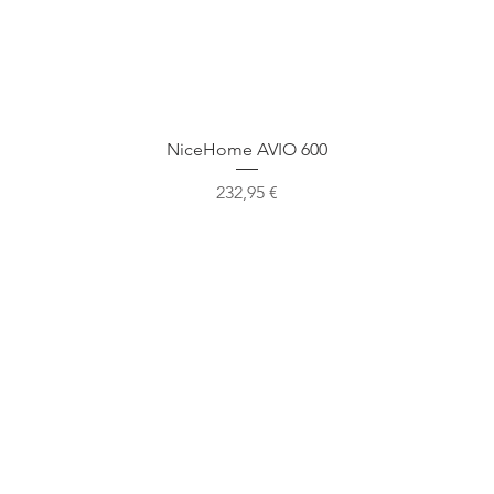
Быстрый просмотр
NiceHome AVIO 600
Цена
232,95 €
Наше местоположение