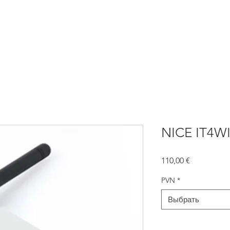
атика для ворот
NICE Автоматика
Заборы
Жалюзи
NICE IT4WI
Цена
110,00 €
PVN
*
Выбрать