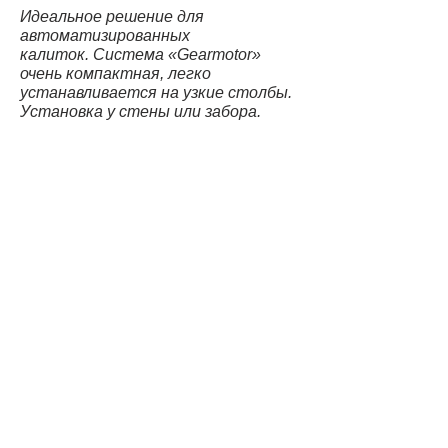
Идеальное решение для
автоматизированных
калиток.
Система «Gearmotor»
очень компактная, легко
устанавливается на узкие столбы.
Установка у стены или забора.
Зная необходимые
размеры, остается только
один шаг до получения
информации и о лучшем
предложении.
Узнать цену на ворота