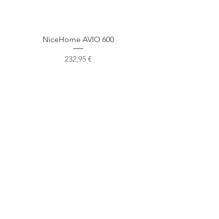
NiceHome AVIO 600
NiceHome AVIO 1
Cena
232,95 €
Mūsu atrašanās vieta