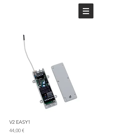
V2 EASY1
Цена
44,00 €