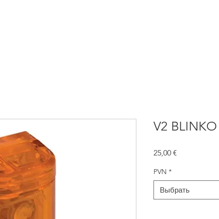
атика для ворот
NICE Автоматика
Заборы
Жалюзи
V2 BLINKO
Цена
25,00 €
PVN
*
Выбрать