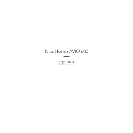
Быстрый просмотр
NiceHome AVIO 600
Цена
232,95 €
Наше местоположение