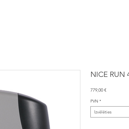
automātika
NICE Automātika
Žogi
Aizsargžalūzijas
NICE RUN 
Cena
779,00 €
PVN
*
Izvēlēties