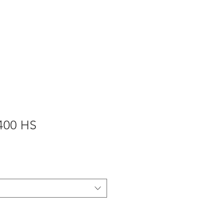
Produkti
Vārtu remonts
400 HS