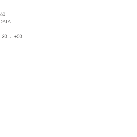
60
DATA
-20 … +50
7