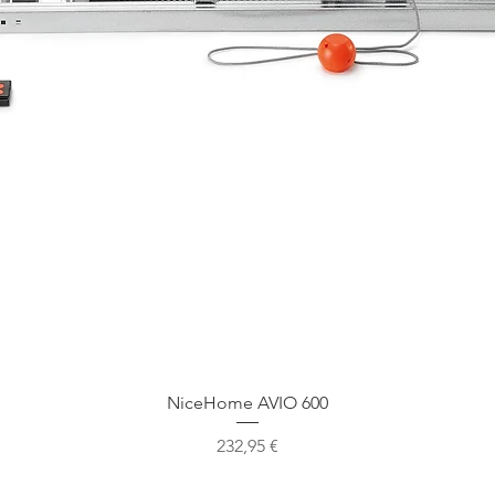
Ātrais skats
NiceHome AVIO 600
Cena
232,95 €