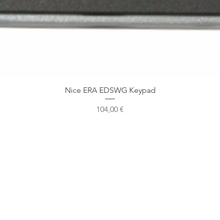
Ātrais skats
Nice ERA EDSWG Keypad
Cena
104,00 €
Mūsu atrašanās vieta