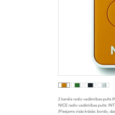
2 kanāla radio vadāmības pults I
NICE radio vadāmības pults: INTI
(Pieejams visās krāsās: bordo, dzelt