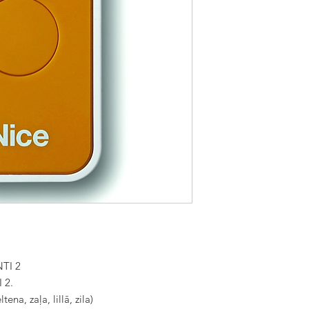
NTI 2
 2.
ena, zaļa, lillā, zila)