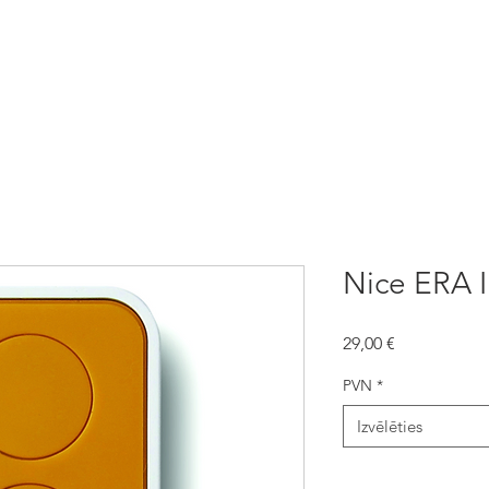
automātika
NICE Automātika
Žogi
Aizsargžalūzijas
Nice ERA 
Cena
29,00 €
PVN
*
Izvēlēties