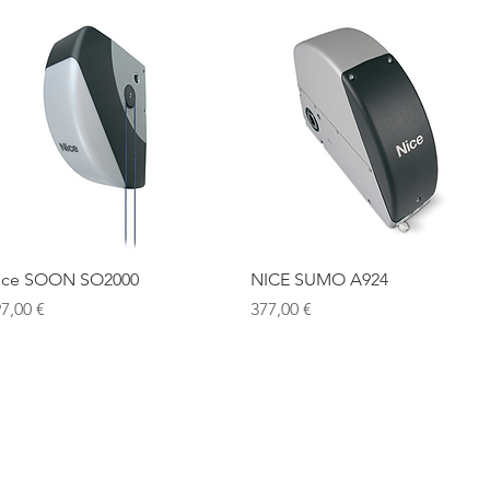
Ātrais skats
Ātrais skats
ice SOON SO2000
NICE SUMO A924
ena
Cena
7,00 €
377,00 €
Mūsu atrašanās vieta