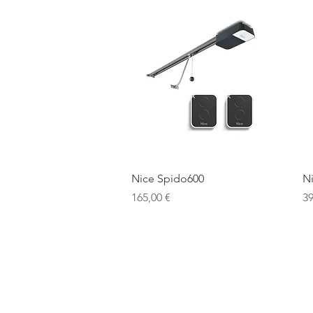
Ātrais skats
Nice Spido600
N
Cena
C
165,00 €
39