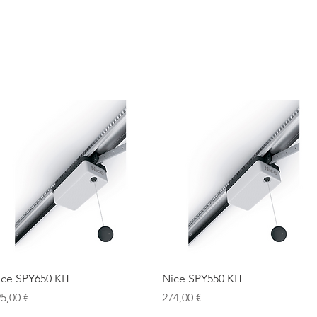
automātika
NICE Automātika
Žogi
Aizsargžalūzijas
Ātrais skats
Ātrais skats
ce SPY650 KIT
Nice SPY550 KIT
ena
Cena
5,00 €
274,00 €