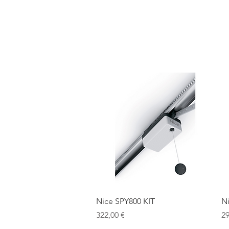
Sākums
Vārti
Vārtu 
Ātrais skats
Nice SPY800 KIT
Ni
Cena
C
322,00 €
29