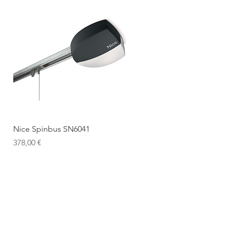
Ātrais skats
Nice Spinbus SN6041
Cena
378,00 €