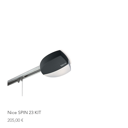
Produkti
Vārtu remonts
Ātrais skats
Nice SPIN 23 KIT
Cena
205,00 €