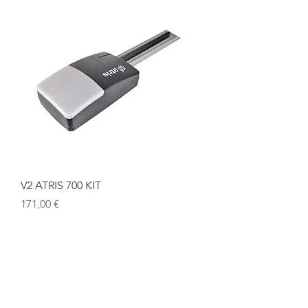
V2 ATRIS 700 KIT
Cena
171,00 €
Mūsu atrašanās vieta